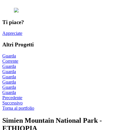
Ti piace?
Appreciate
Altri Progetti
Guarda
Corrente
Guarda
Guarda
Guarda
Guarda
Guarda
Guarda
Precedente
Successivo
Torna al portfolio
Simien Mountain National Park -
ETHIOPIA